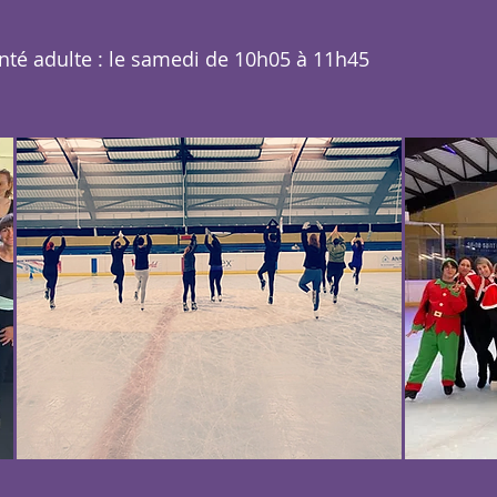
nté adulte : le samedi de 10h05 à 11h45
Nom du service
Paragraphe. Cliquez ici
pour ajouter votre propre
texte. Tout simplement.