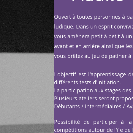
Ouvert à toutes personnes à par
ludique. Dans un esprit convivia
vous amènera petit à petit à un
avant et en arrière ainsi que l
vous prêtez au jeu de patiner à
L'objectif est l'apprentissag
différents tests d'initiation.
La
participation
aux stages des 
Plusieurs ateliers seront propo
Débutants /
Intermédiaires / A
Possibilité de participer à 
compétitions autour de l'île de 